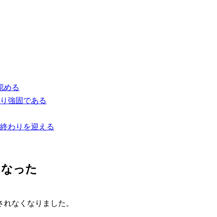
認める
より強固である
終わりを迎える
くなった
されなくなりました。