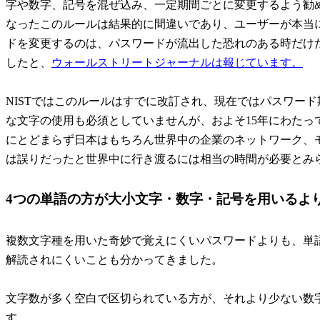
字や数字、記号を混ぜ込み、一定期間ごとに変更するよう勧
なったこのルールは結果的に間違いであり、ユーザーが本当
ドを変更するのは、パスワードが流出した恐れのある時だけ
したと、
ウォールストリートジャーナルは報じています。
NISTではこのルールはすでに改訂され、現在ではパスワー
な文字の使用も必須としていませんが、およそ15年にわたっ
にとどまらず日本はもちろん世界中の企業のネットワーク、モ
は誤りだったと世界中に行き渡るには相当の時間が必要とみ
4つの単語の方が大小文字・数字・記号を用いるよ
複数文字種を用いた奇妙で覚えにくいパスワードよりも、単
解読されにくいことも分かってきました。
文字数が多く空白で区切られている方が、それより少ない数
す。